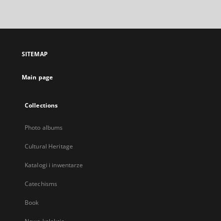
link,
will
open
in
a
SITEMAP
new
tab
Main page
Collections
Photo albums
Cultural Heritage
Katalogi i inwentarze
Catechisms
Book