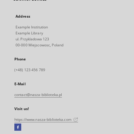
Address
Example Institution
Example Library
ul. Przykladowa 123
00-000 Miejscowosc, Poland
Phone
(+48) 123 456 789
E-Mail
contact@nasza-biblioteka.pl
Visit us!
https://www.nasza-biblioteka.com
Facebook
External