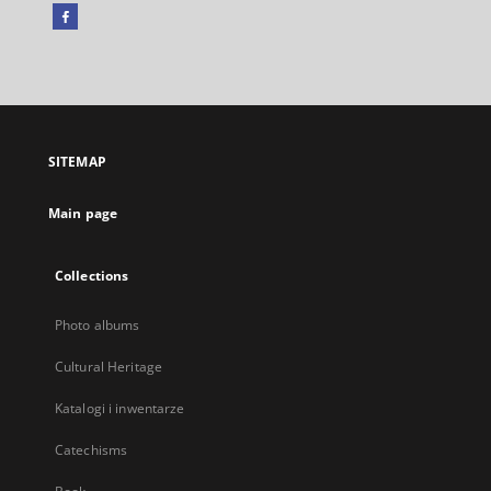
Facebook
External
link,
will
open
in
a
SITEMAP
new
tab
Main page
Collections
Photo albums
Cultural Heritage
Katalogi i inwentarze
Catechisms