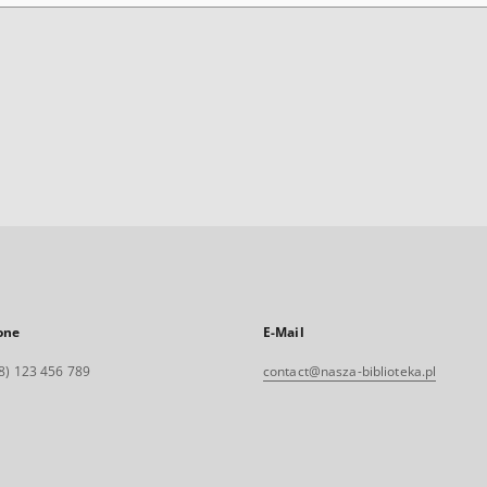
one
E-Mail
8) 123 456 789
contact@nasza-biblioteka.pl