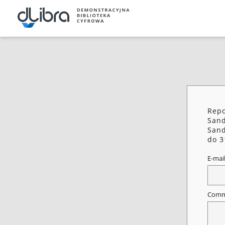
Repo
Sand
Sand
do 3
E-mai
Comm