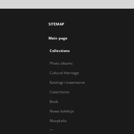
SITEMAP
Main page
Collections
Photo albums
Cultural Heritage
Katalogi i inwentarze
Catechisms
Book
Nowa kolekcja
Muzykalia
...