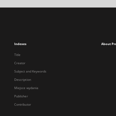
Indexes
About Pr
Title
Creator
Subject and Keywords
Description
Miejsce wydania
Publisher
Contributor