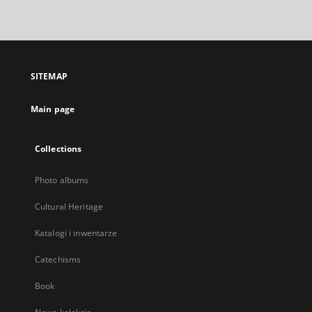
link,
will
open
in
a
SITEMAP
new
tab
Main page
Collections
Photo albums
Cultural Heritage
Katalogi i inwentarze
Catechisms
Book