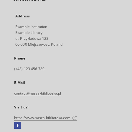
Address
Example Institution
Example Library
ul. Przykladowa 123
00-000 Miejscowosc, Poland
Phone
(+48) 123 456 789
E-Mail
contact@nasza-biblioteka.pl
Visit us!
https://www.nasza-biblioteka.com
Facebook
External