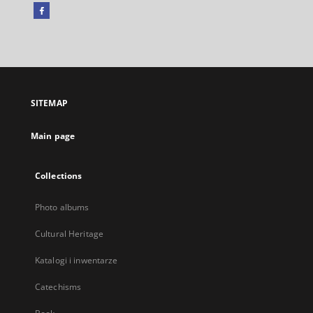
Facebook
External
link,
will
open
in
a
SITEMAP
new
tab
Main page
Collections
Photo albums
Cultural Heritage
Katalogi i inwentarze
Catechisms