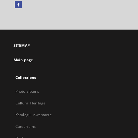
Facebook
External
link,
will
open
in
a
SITEMAP
new
tab
Main page
Collections
Photo albums
Cultural Heritage
Katalogi i inwentarze
Catechisms