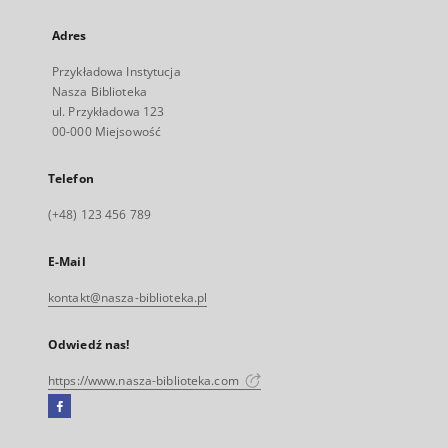
Adres
Przykładowa Instytucja
Nasza Biblioteka
ul. Przykładowa 123
00-000 Miejsowość
Telefon
(+48) 123 456 789
E-Mail
kontakt@nasza-biblioteka.pl
Odwiedź nas!
https://www.nasza-biblioteka.com
Facebook
Link
zewnętrzny,