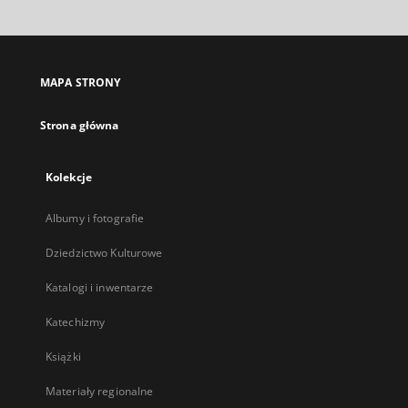
otworzy
się
w
nowej
MAPA STRONY
karcie
Strona główna
Kolekcje
Albumy i fotografie
Dziedzictwo Kulturowe
Katalogi i inwentarze
Katechizmy
Książki
Materiały regionalne