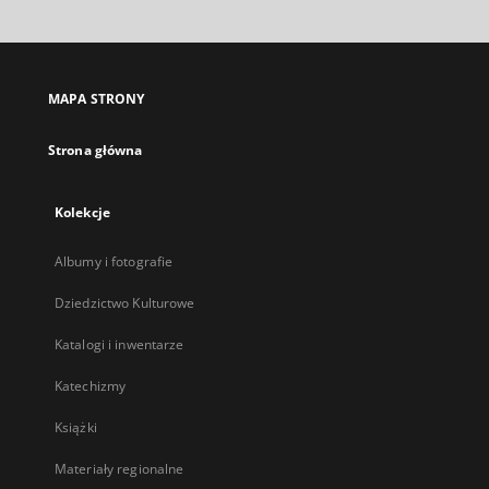
otworzy
się
w
nowej
MAPA STRONY
karcie
Strona główna
Kolekcje
Albumy i fotografie
Dziedzictwo Kulturowe
Katalogi i inwentarze
Katechizmy
Książki
Materiały regionalne