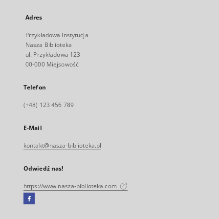
Adres
Przykładowa Instytucja
Nasza Biblioteka
ul. Przykładowa 123
00-000 Miejsowość
Telefon
(+48) 123 456 789
E-Mail
kontakt@nasza-biblioteka.pl
Odwiedź nas!
https://www.nasza-biblioteka.com
Facebook
Link
zewnętrzny,